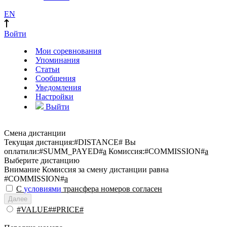
EN
Войти
Мои соревнования
Упоминания
Статьи
Сообщения
Уведомления
Настройки
Выйти
Смена дистанции
Текущая дистанция:
#DISTANCE#
Вы
оплатили:
#SUMM_PAYED#
a
Комиссия:
#COMMISSION#
a
Выберите дистанцию
Внимание
Комиссия за смену дистанции равна
#COMMISSION#
a
С
условиями
трансфера номеров согласен
Далее
#VALUE##PRICE#