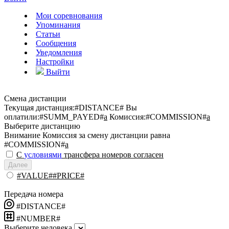
Мои соревнования
Упоминания
Статьи
Сообщения
Уведомления
Настройки
Выйти
Смена дистанции
Текущая дистанция:
#DISTANCE#
Вы
оплатили:
#SUMM_PAYED#
a
Комиссия:
#COMMISSION#
a
Выберите дистанцию
Внимание
Комиссия за смену дистанции равна
#COMMISSION#
a
С
условиями
трансфера номеров согласен
Далее
#VALUE##PRICE#
Передача номера
#DISTANCE#
#NUMBER#
Выберите человека