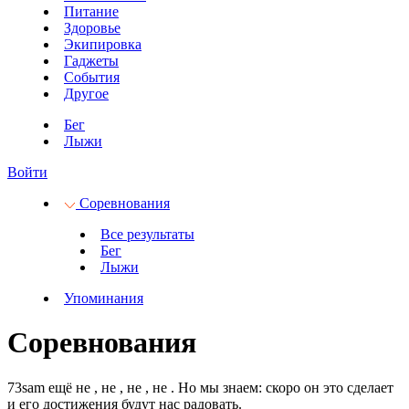
Питание
Здоровье
Экипировка
Гаджеты
События
Другое
Бег
Лыжи
Войти
Соревнования
Все результаты
Бег
Лыжи
Упоминания
Соревнования
73sam ещё не
, не
, не
, не
.
Но мы знаем: скоро он это сделает
и его достижения будут нас радовать.